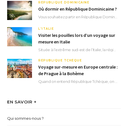
RÉPUBLIQUE DOMINICAINE
Où dormir en République Dominicaine ?
Vous souhaitez partir en République Dominicaine et vous ne savez pas où dormir ? Située aux…
L'ITALIE
Visiter les pouilles lors d’un voyage sur
mesure en Italie
Située à l’extrême sud-est de l’Italie, la région des Pouilles promet un séjour fascinant, à…
RÉPUBLIQUE TCHÈQUE
Voyage sur-mesure en Europe centrale :
de Prague à la Bohème
Quand on entend République Tchèque, on pense immédiatement à sa capitale Prague. Si cette superbe…
EN SAVOIR +
Qui sommes-nous ?