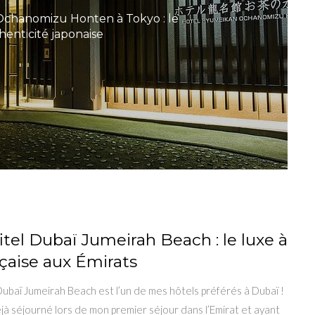
Ochanomizu Honten à Tokyo : le
thenticité japonaise
itel Dubaï Jumeirah Beach : le luxe à
nçaise aux Émirats
 Dubaï Jumeirah Beach est l’un de mes hôtels préférés à Dubaï !
éjà séjourné lors de mon premier séjour dans l’Emirat et ayant