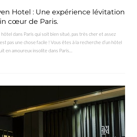
en Hotel : Une expérience lévitation
in cœur de Paris.
hôtel dans Paris qui soit bien situé, pas très cher et assez
est pas une chose facile ! Vous êtes à la recherche d’un hôtel
uit en amoureux insolite dans Paris…