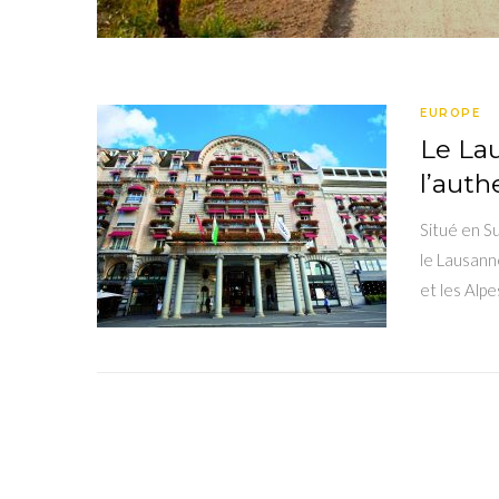
EUROPE
Le Lau
l’auth
Situé en S
le Lausanne
et les Alpe