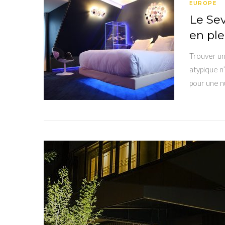
EUROPE
Le Sev
en ple
Trouver un 
atypique n’
pour une n