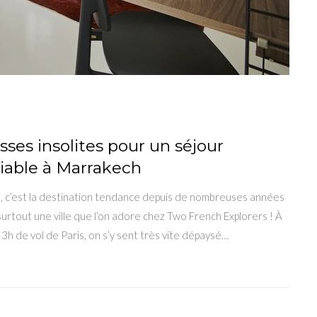
sses insolites pour un séjour
iable à Marrakech
 c’est la destination tendance depuis de nombreuses années
surtout une ville que l’on adore chez Two French Explorers ! À
3h de vol de Paris, on s’y sent très vite dépaysé…