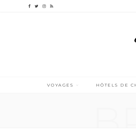
F
T
I
R
a
w
n
S
c
i
s
S
e
t
t
b
t
a
o
e
g
o
r
r
VOYAGES
HÔTELS DE 
k
a
B
m