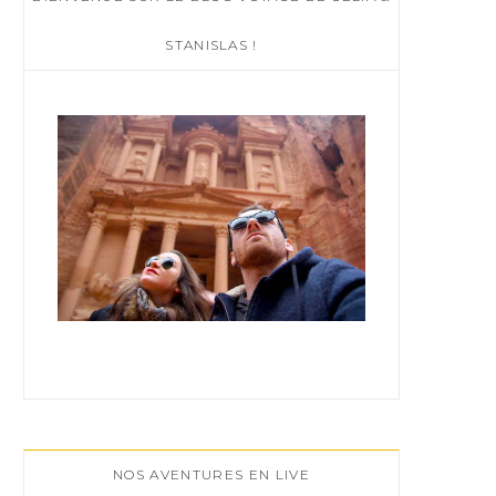
h
f
STANISLAS !
o
r
:
NOS AVENTURES EN LIVE