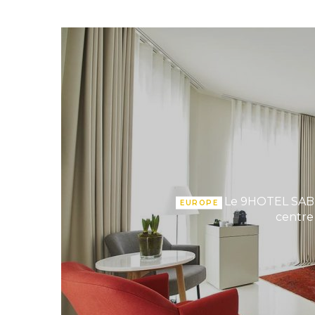
Le 9HOTEL SABL
EUROPE
centre