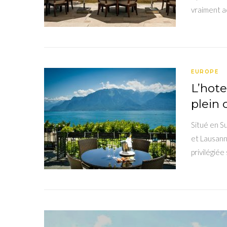
vraiment a
EUROPE
L’hote
plein
Situé en S
et Lausanne
privilégiée