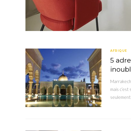
AFRIQUE
5 adre
inoubl
Marrakech,
mais c’est 
seulement 