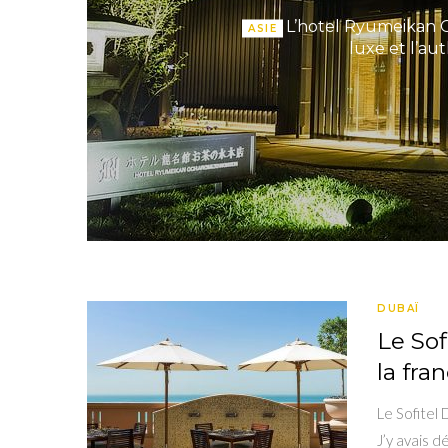
L’hotel Ryumeikan 
ASIE
luxe et l’au
DUBAÏ
Le Sof
la fra
Le Sofitel
J’y avais d