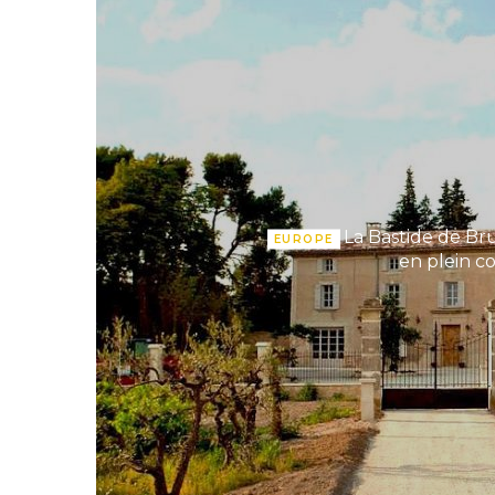
La Bastide de Bru
EUROPE
en plein c