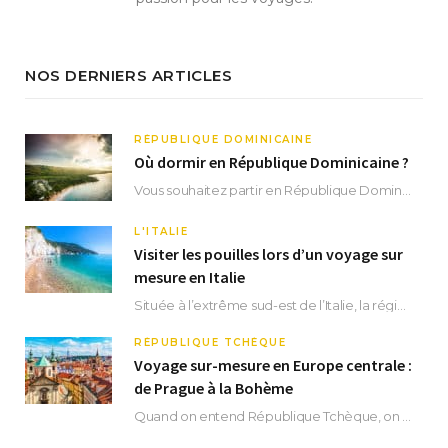
NOS DERNIERS ARTICLES
RÉPUBLIQUE DOMINICAINE
Où dormir en République Dominicaine ?
Vous souhaitez partir en République Dominicaine et vous ne savez pas où dormir ? Située aux…
L'ITALIE
Visiter les pouilles lors d’un voyage sur
mesure en Italie
Située à l’extrême sud-est de l’Italie, la région des Pouilles promet un séjour fascinant, à…
RÉPUBLIQUE TCHÈQUE
Voyage sur-mesure en Europe centrale :
de Prague à la Bohème
Quand on entend République Tchèque, on pense immédiatement à sa capitale Prague. Si cette superbe…