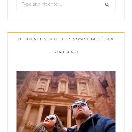
S
e
a
r
c
BIENVENUE SUR LE BLOG VOYAGE DE CÉLIA &
h
f
STANISLAS !
o
r
: