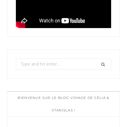
S
e
a
r
c
BIENVENUE SUR LE BLOG VOYAGE DE CÉLIA &
h
f
STANISLAS !
o
r