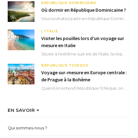
RÉPUBLIQUE DOMINICAINE
Où dormir en République Dominicaine ?
Vous souhaitez partir en République Dominicaine et vous ne savez pas où dormir ? Située aux…
L'ITALIE
Visiter les pouilles lors d’un voyage sur
mesure en Italie
Située à l’extrême sud-est de l’Italie, la région des Pouilles promet un séjour fascinant, à…
RÉPUBLIQUE TCHÈQUE
Voyage sur-mesure en Europe centrale :
de Prague à la Bohème
Quand on entend République Tchèque, on pense immédiatement à sa capitale Prague. Si cette superbe…
EN SAVOIR +
Qui sommes-nous ?