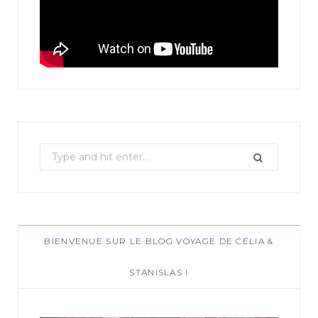
S
e
a
r
c
BIENVENUE SUR LE BLOG VOYAGE DE CÉLIA &
h
f
STANISLAS !
o
r
: