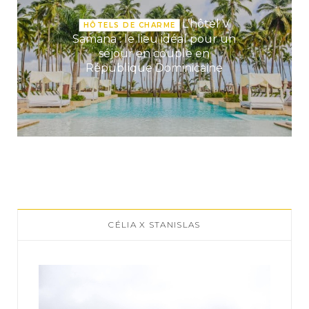
L’hôtel V
HÔTELS DE CHARME
Samana : le lieu idéal pour un
séjour en couple en
République Dominicaine
CÉLIA X STANISLAS