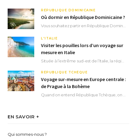
RÉPUBLIQUE DOMINICAINE
Où dormir en République Dominicaine ?
Vous souhaitez partir en République Dominicaine et vous ne savez pas où dormir ? Située aux…
L'ITALIE
Visiter les pouilles lors d’un voyage sur
mesure en Italie
Située à l’extrême sud-est de l’Italie, la région des Pouilles promet un séjour fascinant, à…
RÉPUBLIQUE TCHÈQUE
Voyage sur-mesure en Europe centrale :
de Prague à la Bohème
Quand on entend République Tchèque, on pense immédiatement à sa capitale Prague. Si cette superbe…
EN SAVOIR +
Qui sommes-nous ?