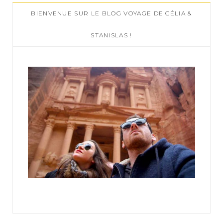
c
BIENVENUE SUR LE BLOG VOYAGE DE CÉLIA &
h
f
STANISLAS !
o
r
: