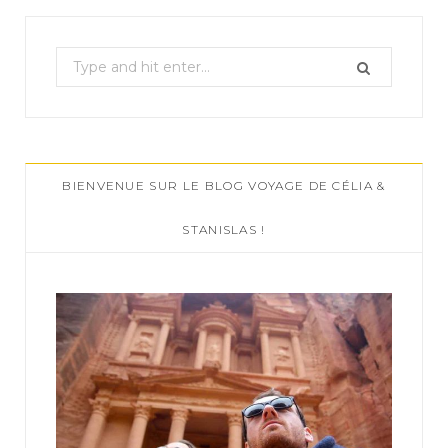
S
e
a
r
c
BIENVENUE SUR LE BLOG VOYAGE DE CÉLIA &
h
f
STANISLAS !
o
r
: