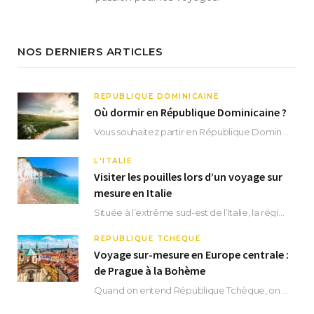
NOS DERNIERS ARTICLES
RÉPUBLIQUE DOMINICAINE
Où dormir en République Dominicaine ?
Vous souhaitez partir en République Dominicaine et vous ne savez pas où dormir ? Située aux…
L'ITALIE
Visiter les pouilles lors d’un voyage sur
mesure en Italie
Située à l’extrême sud-est de l’Italie, la région des Pouilles promet un séjour fascinant, à…
RÉPUBLIQUE TCHÈQUE
Voyage sur-mesure en Europe centrale :
de Prague à la Bohème
Quand on entend République Tchèque, on pense immédiatement à sa capitale Prague. Si cette superbe…