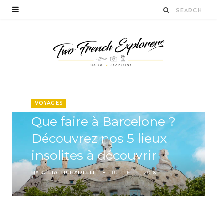
VOYAGES
Que faire à Barcelone ?
Découvrez nos 5 lieux
insolites à découvrir
BY
CÉLIA TICHADELLE
JUILLET 11, 2018