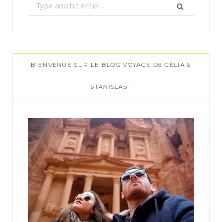
S
e
a
r
c
BIENVENUE SUR LE BLOG VOYAGE DE CÉLIA &
h
f
STANISLAS !
o
r
: