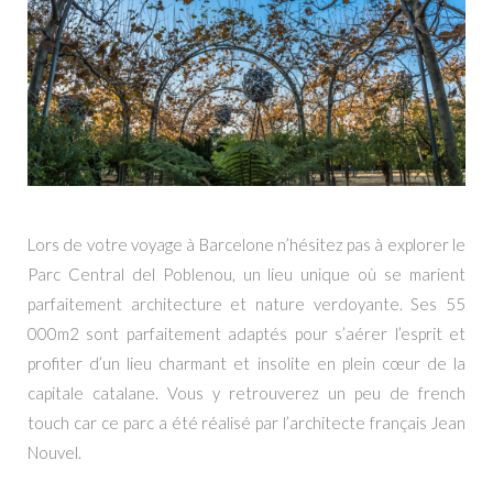
Lors de votre voyage à Barcelone n’hésitez pas à explorer le
Parc Central del Poblenou, un lieu unique où se marient
parfaitement architecture et nature verdoyante. Ses 55
000m2 sont parfaitement adaptés pour s’aérer l’esprit et
profiter d’un lieu charmant et insolite en plein cœur de la
capitale catalane. Vous y retrouverez un peu de french
touch car ce parc a été réalisé par l’architecte français Jean
Nouvel.