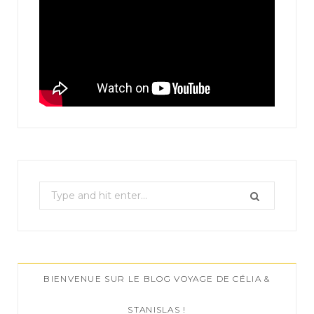
S
e
a
r
c
BIENVENUE SUR LE BLOG VOYAGE DE CÉLIA &
h
f
STANISLAS !