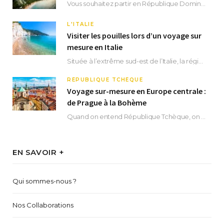
Vous souhaitez partir en République Dominicaine et vous ne savez pas où dormir ? Située aux…
L'ITALIE
Visiter les pouilles lors d’un voyage sur
mesure en Italie
Située à l’extrême sud-est de l’Italie, la région des Pouilles promet un séjour fascinant, à…
RÉPUBLIQUE TCHÈQUE
Voyage sur-mesure en Europe centrale :
de Prague à la Bohème
Quand on entend République Tchèque, on pense immédiatement à sa capitale Prague. Si cette superbe…
EN SAVOIR +
Qui sommes-nous ?
Nos Collaborations