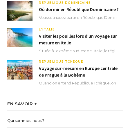
RÉPUBLIQUE DOMINICAINE
Où dormir en République Dominicaine ?
Vous souhaitez partir en République Dominicaine et vous ne savez pas où dormir ? Située aux…
L'ITALIE
Visiter les pouilles lors d’un voyage sur
mesure en Italie
Située à l’extrême sud-est de l’Italie, la région des Pouilles promet un séjour fascinant, à…
RÉPUBLIQUE TCHÈQUE
Voyage sur-mesure en Europe centrale :
de Prague à la Bohème
Quand on entend République Tchèque, on pense immédiatement à sa capitale Prague. Si cette superbe…
EN SAVOIR +
Qui sommes-nous ?