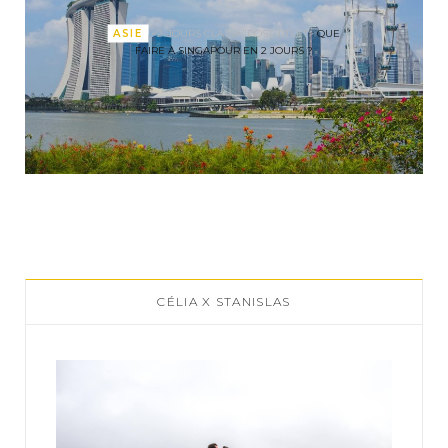
ASIE
<2-JOURS CLASS="POST-TITLE">
QUE
FAIRE À SINGAPOUR EN 2 JOURS ?
CÉLIA X STANISLAS