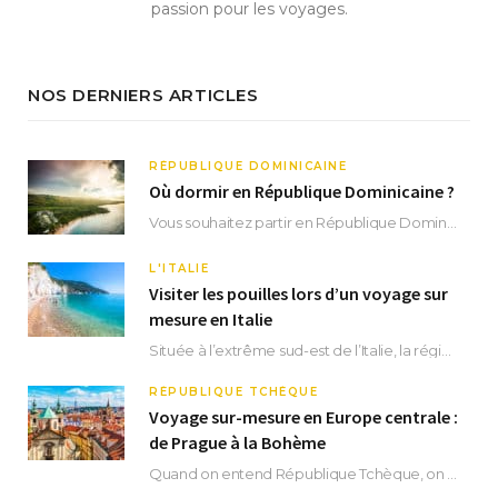
passion pour les voyages.
NOS DERNIERS ARTICLES
RÉPUBLIQUE DOMINICAINE
Où dormir en République Dominicaine ?
Vous souhaitez partir en République Dominicaine et vous ne savez pas où dormir ? Située aux…
L'ITALIE
Visiter les pouilles lors d’un voyage sur
mesure en Italie
Située à l’extrême sud-est de l’Italie, la région des Pouilles promet un séjour fascinant, à…
RÉPUBLIQUE TCHÈQUE
Voyage sur-mesure en Europe centrale :
de Prague à la Bohème
Quand on entend République Tchèque, on pense immédiatement à sa capitale Prague. Si cette superbe…