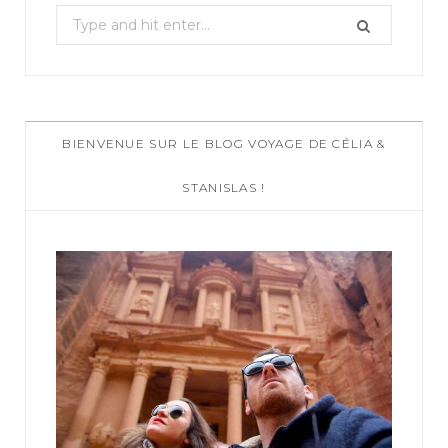
S
e
a
r
c
BIENVENUE SUR LE BLOG VOYAGE DE CÉLIA &
h
f
STANISLAS !
o
r
: