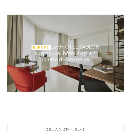
Le 9HOTEL SABLON
EUROPE
: un nouvel hôtel en plein
centre de Bruxelles
CÉLIA X STANISLAS