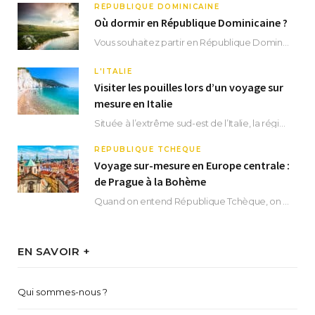
RÉPUBLIQUE DOMINICAINE
Où dormir en République Dominicaine ?
Vous souhaitez partir en République Dominicaine et vous ne savez pas où dormir ? Située aux…
L'ITALIE
Visiter les pouilles lors d’un voyage sur
mesure en Italie
Située à l’extrême sud-est de l’Italie, la région des Pouilles promet un séjour fascinant, à…
RÉPUBLIQUE TCHÈQUE
Voyage sur-mesure en Europe centrale :
de Prague à la Bohème
Quand on entend République Tchèque, on pense immédiatement à sa capitale Prague. Si cette superbe…
EN SAVOIR +
Qui sommes-nous ?