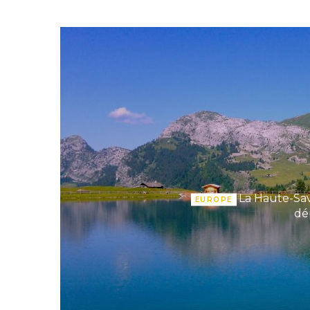
La Haute-Sav
EUROPE
dé