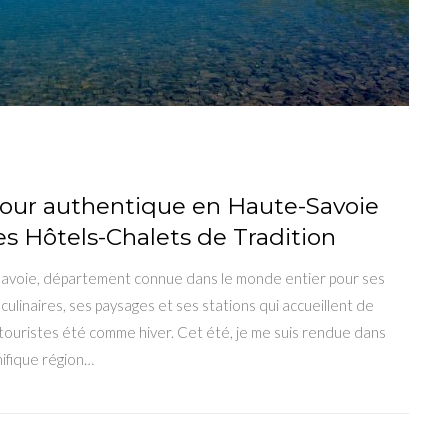
jour authentique en Haute-Savoie
es Hôtels-Chalets de Tradition
avoie, département connue dans le monde entier pour ses
 culinaires, ses paysages et ses stations qui accueillent de
ouristes été comme hiver. Cet été, je me suis rendue dans
ifique région…