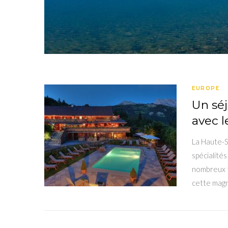
EUROPE
Un sé
avec l
La Haute-S
spécialités
nombreux t
cette magn