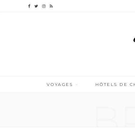
F
T
I
R
a
w
n
S
c
i
s
S
e
t
t
b
t
a
o
e
g
o
r
r
VOYAGES
HÔTELS DE 
k
a
B
m