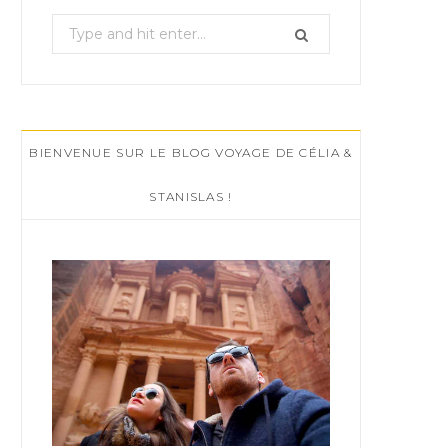
S
e
a
r
c
BIENVENUE SUR LE BLOG VOYAGE DE CÉLIA &
h
f
STANISLAS !
o
r
: