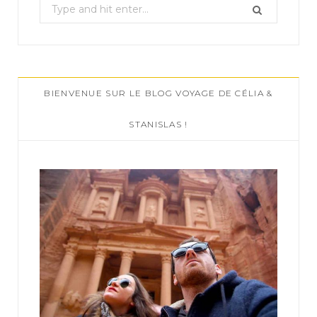
S
e
a
r
c
BIENVENUE SUR LE BLOG VOYAGE DE CÉLIA &
h
f
STANISLAS !
o
r
: