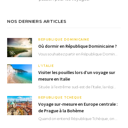
NOS DERNIERS ARTICLES
RÉPUBLIQUE DOMINICAINE
Où dormir en République Dominicaine ?
Vous souhaitez partir en République Dominicaine et vous ne savez pas où dormir ? Située aux…
L'ITALIE
Visiter les pouilles lors d’un voyage sur
mesure en Italie
Située à l’extrême sud-est de l’Italie, la région des Pouilles promet un séjour fascinant, à…
RÉPUBLIQUE TCHÈQUE
Voyage sur-mesure en Europe centrale :
de Prague à la Bohème
Quand on entend République Tchèque, on pense immédiatement à sa capitale Prague. Si cette superbe…