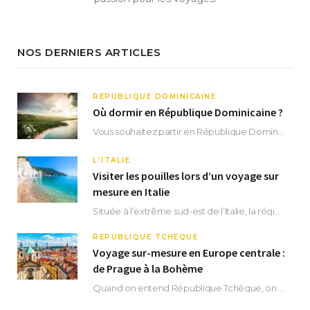
NOS DERNIERS ARTICLES
RÉPUBLIQUE DOMINICAINE
Où dormir en République Dominicaine ?
Vous souhaitez partir en République Dominicaine et vous ne savez pas où dormir ? Située aux…
L'ITALIE
Visiter les pouilles lors d’un voyage sur
mesure en Italie
Située à l’extrême sud-est de l’Italie, la région des Pouilles promet un séjour fascinant, à…
RÉPUBLIQUE TCHÈQUE
Voyage sur-mesure en Europe centrale :
de Prague à la Bohème
Quand on entend République Tchèque, on pense immédiatement à sa capitale Prague. Si cette superbe…