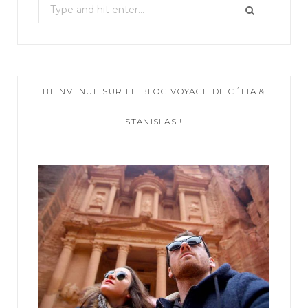
S
e
a
r
c
BIENVENUE SUR LE BLOG VOYAGE DE CÉLIA &
h
f
STANISLAS !
o
r
: