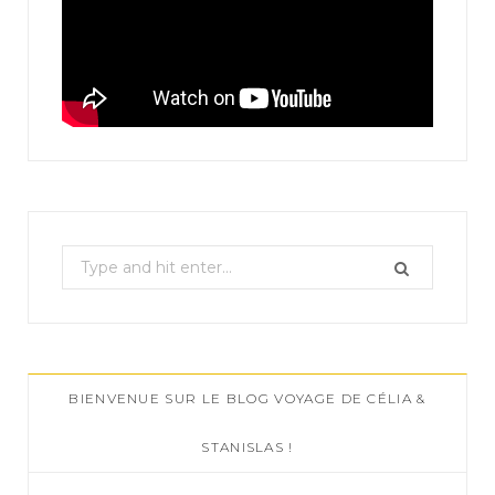
S
e
a
r
c
BIENVENUE SUR LE BLOG VOYAGE DE CÉLIA &
h
f
STANISLAS !
o
r