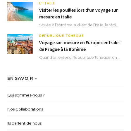
L'ITALIE
Visiter les pouilles lors d’un voyage sur
mesure en Italie
Située à l’extrême sud-est de l’Italie, la région des Pouilles promet un séjour fascinant, à…
RÉPUBLIQUE TCHÈQUE
Voyage sur-mesure en Europe centrale :
de Prague à la Bohème
Quand on entend République Tchèque, on pense immédiatement à sa capitale Prague. Si cette superbe…
EN SAVOIR +
Qui sommes-nous ?
Nos Collaborations
Ils parlent de nous