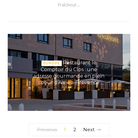
fraîcheur…
Restaurant le
EUROPE
Comptoir du Clos : une
adresse gourmande en plein
coeur d’Aix-en-Provence
Previous
1
2
Next